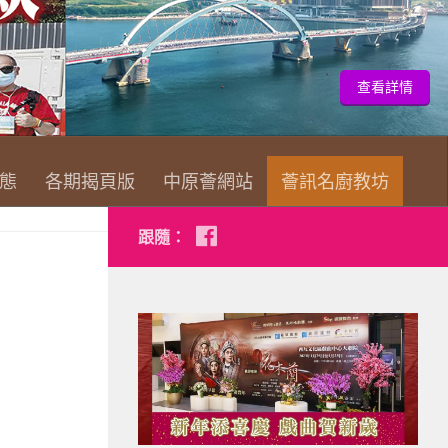
查看詳情
態
各期揭頁版
中原薈網站
薈訊名廚教坊
跟隨：