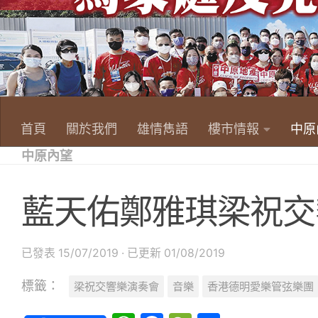
首頁
關於我們
雄情雋語
樓市情報
中原
中原內望
藍天佑鄭雅琪梁祝交
已發表
15/07/2019
· 已更新
01/08/2019
標籤：
梁祝交響樂演奏會
音樂
香港德明愛樂管弦樂團