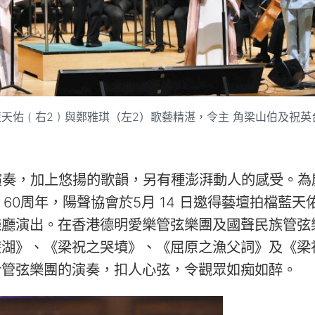
 ( 右2 ) 與鄭雅琪（左2）歌藝精湛，令主 角梁山伯及祝英
演奏，加上悠揚的歌韻，另有種澎湃動人的感受。為
60周年，陽聲協會於5月 14 日邀得藝壇拍檔藍天
樂廳演出。在香港德明愛樂管弦樂團及國聲民族管弦
遊湖》、《梁祝之哭墳》、《屈原之漁父詞》及《梁
合管弦樂團的演奏，扣人心弦，令觀眾如痴如醉。