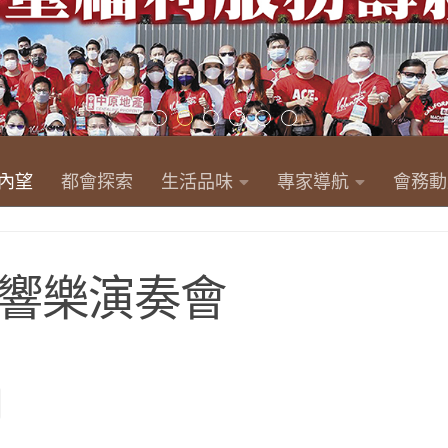
內望
都會探索
生活品味
專家導航
會務動
響樂演奏會