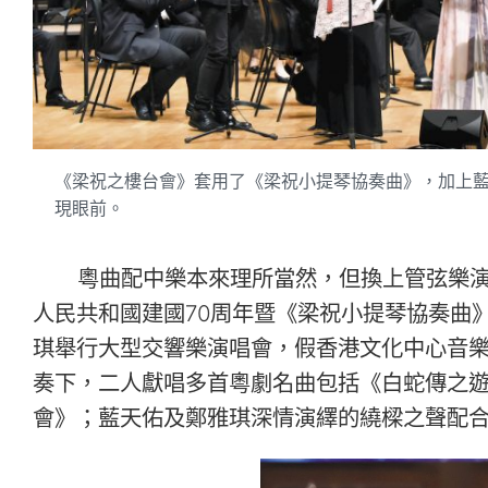
《梁祝之樓台會》套用了《梁祝小提琴協奏曲》，加上藍天佑
現眼前。
粵曲配中樂本來理所當然，但換上管弦樂
人民共和國建國70周年暨《梁祝小提琴協奏曲》
琪舉行大型交響樂演唱會，假香港文化中心音
奏下，二人獻唱多首粵劇名曲包括《白蛇傳之
會》；藍天佑及鄭雅琪深情演繹的繞樑之聲配