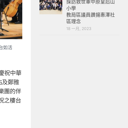
探訪救世軍中原皇后山
小學
教局區議員讚揚惠澤社
區理念
18 一月, 2023
台如活
慶祝中華
佑及鄭雅
樂團的伴
祝之樓台