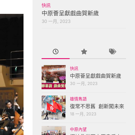
快訊
中原薈呈獻戲曲賀新歲
30 一月, 2023
快訊
中原薈呈獻戲曲賀新歲
30 一月, 2023
雄情雋語
復常不思舊 創新闖未來
18 一月, 2023
中原內望