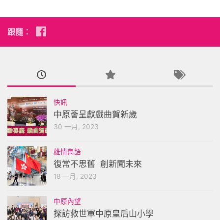
跟隨：
快訊
中原薈呈獻戲曲賀新歲
30 一月, 2023
雄情雋語
復常不思舊 創新闖未來
18 一月, 2023
中原內望
探訪救世軍中原皇后山小學