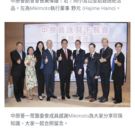
中原薈創會會長黃偉雄 ( 右 ) 向小宮山圭助致送紀念
品。左為Mikimoto執行董事 野元 (Hajime Haino)。
中原薈一眾籌委會成員感謝Mikimoto為大家分享珍珠
知識，大家一起合照留念。