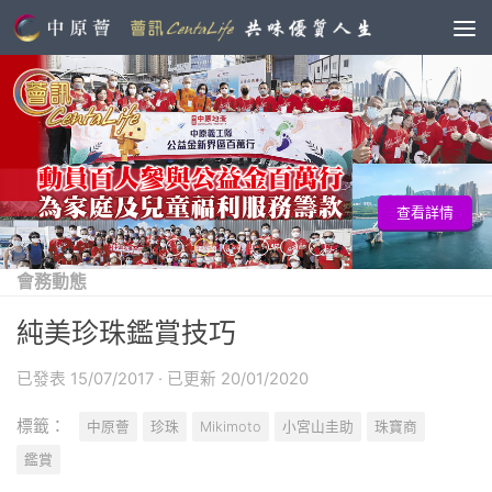
查看詳情
會務動態
純美珍珠鑑賞技巧
已發表
15/07/2017
· 已更新
20/01/2020
標籤：
中原薈
珍珠
Mikimoto
小宮山圭助
珠寶商
鑑賞