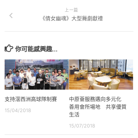
上一篇
《倩女幽魂》大型舞劇獻禮
你可能感興趣...
支持滘西洲高球隊制賽
中原薈服務遘向多元化
善用會所場地 共享優質
15/04/2018
生活
15/07/2018