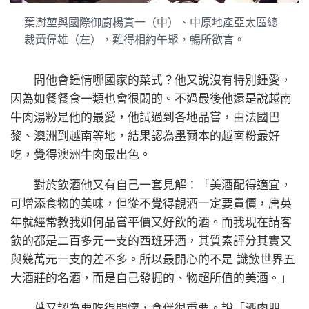
葉澍堃與國際御廚楊貫一（中）、中原地產亞太區總
裁黃偉雄（左），難得相約午聚，暢所欲言。
問他會鍾情哪國家的菜式？他又說沒有特別鍾愛，
因為如餐餐食一類也會很悶的。不過最後他還是說越南
牛肉湯粉是他的最愛，他試過到各地品嘗，由法國巴
黎、澳洲到越南等地，結果認為墨爾本的越南粉最好
吃，覺得澳洲牛肉最出色。
對於飲酒他又有自己一套見解：「美酒配得適宜，
可增添食物的美味，但從不覺得靚酒一定要貴價，唐英
年就經常教我如何品嘗平價又好飲的酒。而我現在請客
飲的都是二百多元一支的西班牙酒，其質素評分其實又
與幾萬元一支的差不多。所以最開心的不是 識飲世界五
大酒莊的名酒，而是自己發掘的、物超所值的美酒。」
葉又認為要吃得開懷，食伴很重要。說「酒肉朋