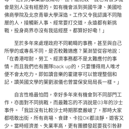
會是別人沒有經歷的，如有機會派到英國牛津、美國哈
佛商學院及北京青華大學深造。工作又令我認識不同階
層的人，接觸新人事、經常要打交道，永遠都有新挑
戰，投身商界亦沒有我這經歷。都算好好嘞！」
至於多年來處理政府不同範疇的事務，甚至與自己
所學的或專長不同，是否較難適應？葉澍堃從容地說：
「在香港咁耐，勞工、經濟事務都不是太難應付的事
情。而且我們也有團隊back up的，只要懂得用人唯才
便不會太吃力。即如讀音樂的霍建寧可以管理整個和
記，讀英國文學的葉劉淑儀也曾當保安局局長一樣。」
自言性格最怕悶，幸好多年來有機會到不同部門工
作，亦面對不同挑戰，而最難忘的不消說是03年的沙士
事件。「我諗沒有比較沙士時期那麼嚴峻了，那時大家
都唔敢出街，所有商場、食肆、卡拉OK都淡靜，遊客又
少。當時經濟差、失業率高，更有團體發起要我引咎辭