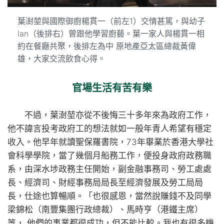
葉澍堃與國際御廚楊貫一（前左1）交情甚篤，與幼子
Ian（後排右）曾跟他學習廚藝。葉一家人與楊貫一相
約在餐廳共聚，後排左為中 原地產亞太區總裁黃偉
雄，大家交流飲食心得。
官場生活有苦有樂
不過，葉澍堃亦從不後悔三十多年來為政府工作，
他不諱言投考政府工的想法就如一般年青人希望有穩定
收入。他早年就讀聖保羅書院，73年畢業於香港大學社
會科學學院，當了幾個月船務工作，便投身政府政務職
系，由深水埗政務主任開始，副金融事務司、勞工處處
長、經濟司、財經事務局局長至經濟發展及勞工局局
長，仕途也算暢順。「也很感恩，當然說賺錢不及同學
梁錦松（南豐集團行政總裁）、馬時亨（港鐵主席）
等， 他們的事業都很成功，但不能比較。我也有很多機