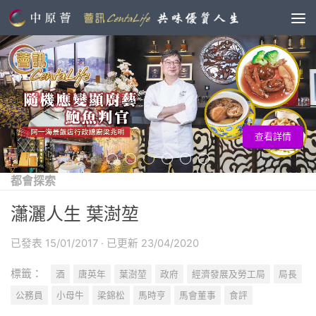
查看詳情
都會探索
瀟灑人生 葉澍堃
已發表
15/01/2017
· 已更新
23/04/2020
標籤：
酒
唐英年
葉澍堃
政府
經濟發展及勞工局
局長
公務員
小母牛
梁錦松
馬時亨
馬會董事
食評