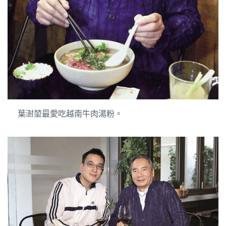
葉澍堃最愛吃越南牛肉湯粉。