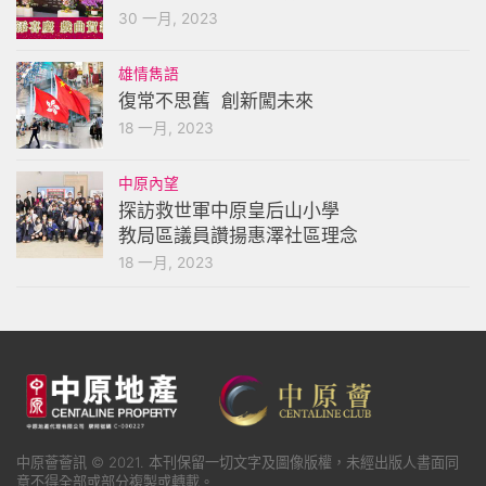
30 一月, 2023
雄情雋語
復常不思舊 創新闖未來
18 一月, 2023
中原內望
探訪救世軍中原皇后山小學
教局區議員讚揚惠澤社區理念
18 一月, 2023
中原薈薈訊 © 2021. 本刊保留一切文字及圖像版權，未經出版人書面同
意不得全部或部分複製或轉載。