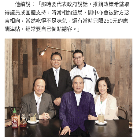
他續說：「那時要代表政府說話，推銷政策希望取
得議員或團體支持，時常相約飯局，間中亦會被對方惡
言相向，當然吃得不是味兒。還有當時只限250元的應
酬津貼，經常要自己倒貼請客。」