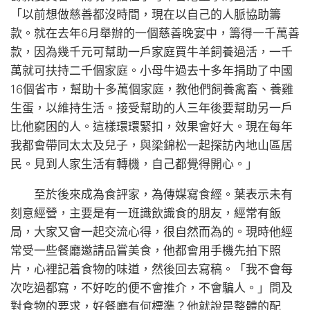
「以前想做慈善都沒時間，現在以自己的人脈協助籌
款。就在去年6月舉辦的一個慈善晚宴中，籌得一千萬善
款，因為幾千元可幫助一戶家庭買牛羊飼養過活，一千
萬就可扶持二千個家庭。小母牛過去十多年捐助了中國
16個省市，幫助十多萬個家庭，教他們飼養禽畜、養雞
生蛋，以維持生活。接受幫助的人三年後要幫助另一戶
比他窮困的人。這樣環環緊扣，效果會好大。現在每年
我都會帶同太太及兒子，與梁錦松一起探訪內地山區居
民。見到人家生活有轉機，自己都覺得開心。」
至於後來成為食評家，為傳媒寫食經。葉表示未有
刻意經營，主要是有一班識飲識食的朋友，經常有飯
局，大家又會一起交流心得，很自然而為的。現時他經
常受一些餐廳邀請品嘗美食，他都會用手機先拍下照
片，心裡記着食物的味道，然後回去寫稿。「我不會每
次吃過都寫，不好吃的便不會推介，不會騙人。」問及
對食物的要求，好餐廳有何標準？他就說是整體的配