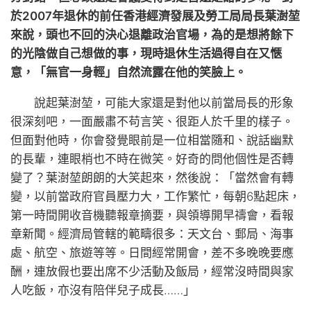
於2007年退休的前任香港經濟發展及勞工局局長葉澍堃
來說，頭也不回的決心退離政治官場，為的是想將餘下
的光陰做自己想做的事，現時退休生活過得自在又愜
意，「無官一身輕」自然流露在他的笑臉上。
說起葉澍堃，可能大家還是對他以前當局長的形象
很深刻吧，一面嚴肅不苟言笑、很距人於千里的樣子。
但面對他時，你會發覺眼前是一位相當隨和、說話幽默
的長輩，連眼梢也不時在微笑。好奇的問他個性是否轉
變了？葉澍堃朗朗的大笑起來，然後說：「當然會有轉
變，以前當政府官員壓力大，工作繁忙，每朝6點起床，
第一時間開收音機聽報章摘要，與領導開早禱會，看報
章新聞。經濟局管轄的範疇很多：天文台、郵局、海事
處、航空、旅遊等等。日間經常開會，差不多晚晚要應
酬，連放假也要出席不少活動及飯局，經常沒時間與家
人吃飯，亦沒有陪伴兒子成長……」