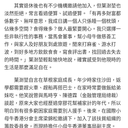
其實退休後也有不少機構邀請他加入，但葉澍堃也
淡然拒絕，常言看過便算、試過便算。「有再多財富都
係數字、無咩意思，我成日講一個人只係睡一個枕頭，
佔幾多空間？食得幾多？做人最緊要開心。我只選擇一
些非執行性的事務，當馬會董事，幫小母牛做慈善工
作，與家人及好朋友到處旅遊，閒來打麻雀、游水打
波，到好多地方飲飲食食，寫食評出書，找回過去失去
的時間。」葉澍堃輕鬆愉快地說，確實感受到他現時的
生活是那麼滿足自在。
葉澍堃自言在草根家庭成長，年少時家住沙田，返
學都需要趕火車、趕船再搭巴士，在家時常要做飯給弟
妹吃。他笑說曾與馬時亨、陳德霖（金融管理局總裁）
談起，原來大家也經歷過穿膠花幫補家計的年代，所以
明白到有很多窮困家庭需要別人援手。後來，在國際小
母牛香港分會主席梁錦松邀請下，加入了該扶貧組織的
籌款委員會，而現時擔任小母牛香港董事局副主席。