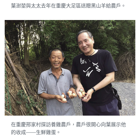
葉澍堃與太太去年在重慶大足區送贈黑山羊給農戶。
在重慶邢家村探訪養雞農戶，農戶很開心向葉展示他
的收成――生鮮雞蛋。