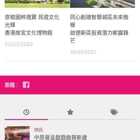
穿梭國粹瑰寶 見證文化
同心創建智慧城區未來楷
光輝
模
香港故宮文化博物館
啟德新區投資潛力嶄露鋒
芒
22/07/2022
18/01/2021
跟隨：
快訊
中原薈呈獻戲曲賀新歲