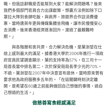
職，但我諗辭職是否能幫到大家？能解決問題嗎？後來
我們多個部門官員合力出謀獻策，想盡方法例如除下口
罩拉大隊到食肆吃飯，與商界、旅遊界合作諗消費優
惠，當時唐英年更與傳媒集體坐飛機，讓市民慢慢安心
去消費，後來香港經濟逐漸回升，渡過了最艱難時
期。」
與各階層和衷共濟、合力解決危機，是葉澍堃在仕
途上感到最大的滿足。據香港大學於2006年進行一項政
府官員民望調查顯示，葉的支持率為57%，在三司十一
局首長當中排名第二，次於保安局局長李少光的70%。
不過，葉澍堃在2007年中決意宣布退休，當時原來曾有
要求他為政府服務多五年的。「在這關鍵時刻決定離
開，是希望在60歲之前能夠做回自己想做的事情，過自
己想過的生活。」
做慈善寫食經感滿足