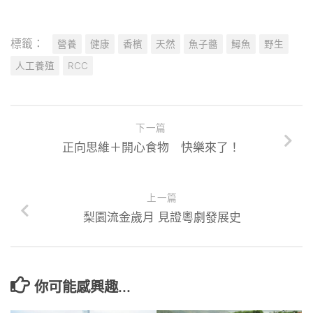
標籤：
營養
健康
香檳
天然
魚子醬
鱘魚
野生
人工養殖
RCC
下一篇
正向思維＋開心食物 快樂來了！
上一篇
梨園流金歲月 見證粵劇發展史
你可能感興趣...