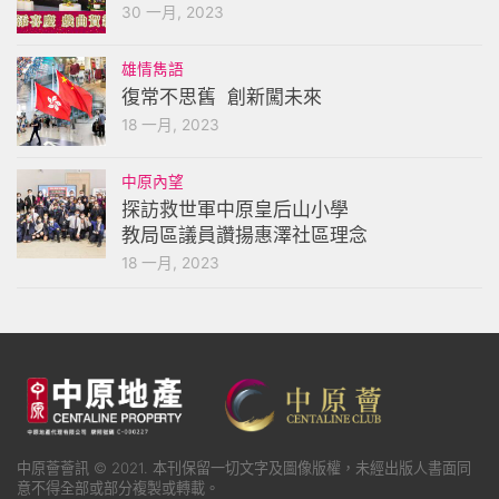
30 一月, 2023
雄情雋語
復常不思舊 創新闖未來
18 一月, 2023
中原內望
探訪救世軍中原皇后山小學
教局區議員讚揚惠澤社區理念
18 一月, 2023
中原薈薈訊 © 2021. 本刊保留一切文字及圖像版權，未經出版人書面同
意不得全部或部分複製或轉載。