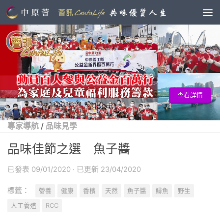
查看詳情
專家導航
/
品味見學
品味佳節之選 魚子醬
已發表
09/01/2020
· 已更新
23/04/2020
標籤：
營養
健康
香檳
天然
魚子醬
鱘魚
野生
人工養殖
RCC