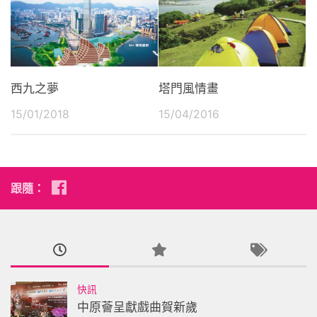
塔門風情畫
西九之夢
15/04/2016
15/01/2018
跟隨：
快訊
中原薈呈獻戲曲賀新歲