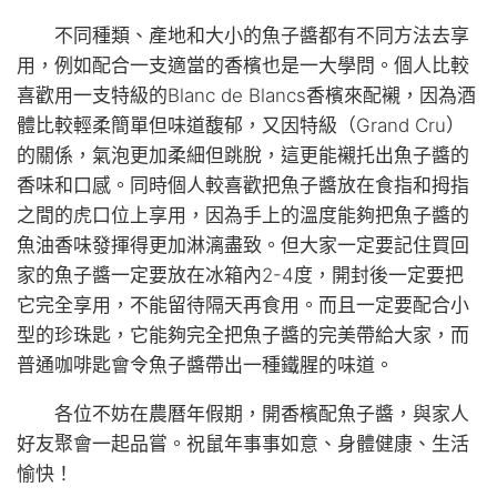
不同種類、產地和大小的魚子醬都有不同方法去享
用，例如配合一支適當的香檳也是一大學問。個人比較
喜歡用一支特級的Blanc de Blancs香檳來配襯，因為酒
體比較輕柔簡單但味道馥郁，又因特級（Grand Cru）
的關係，氣泡更加柔細但跳脫，這更能襯托出魚子醬的
香味和口感。同時個人較喜歡把魚子醬放在食指和拇指
之間的虎口位上享用，因為手上的溫度能夠把魚子醬的
魚油香味發揮得更加淋漓盡致。但大家一定要記住買回
家的魚子醬一定要放在冰箱內2-4度，開封後一定要把
它完全享用，不能留待隔天再食用。而且一定要配合小
型的珍珠匙，它能夠完全把魚子醬的完美帶給大家，而
普通咖啡匙會令魚子醬帶出一種鐵腥的味道。
各位不妨在農曆年假期，開香檳配魚子醬，與家人
好友聚會一起品嘗。祝鼠年事事如意、身體健康、生活
愉快！