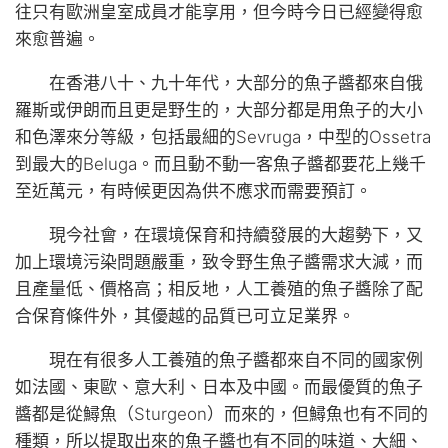
往只有歐洲皇室成員才能享用，但今時今日已經變得愈
來愈普遍。
在香港八十、九十年代，大部分的魚子醬都來自俄
羅斯或伊朗而且更是野生的，大部分都是用魚子的大小
和色澤來分等級，包括最細的Sevruga，中型的Ossetra
到最大的Beluga。而且動不動一客魚子醬都要花上幾千
至近萬元，有時候更因為供不應求而需要預訂。
現今社會，在環境保育和持續發展的大趨勢下，又
加上環境污染問題嚴重，致令野生魚子醬需求大減，而
且產量低、價格高；相反地，人工養殖的魚子醬除了配
合保育條件外，其優越的品質已可立足業界。
現在有很多人工養殖的魚子醬都來自不同的國家例
如法國、東歐、意大利、日本及中國。而最優質的魚子
醬都是從鱘魚（Sturgeon）而來的，但鱘魚也有不同的
種類，所以提取出來的魚子醬也有不同的味道、大細、