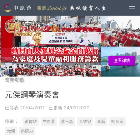
查看詳情
會務動態
元傑鋼琴演奏會
已發表
20/04/2017
· 已更新
24/03/2020
標籤：
黃偉雄
中原薈
蔡日基
音樂會
李巍
鋼琴家
元傑
蔡崇力