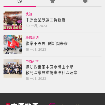
快訊
中原薈呈獻戲曲賀新歲
30 一月, 2023
雄情雋語
復常不思舊 創新闖未來
18 一月, 2023
中原內望
探訪救世軍中原皇后山小學
教局區議員讚揚惠澤社區理念
18 一月, 2023