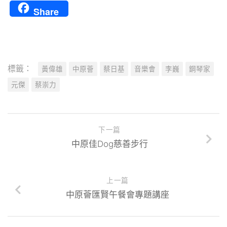
Share
標籤：
黃偉雄
中原薈
蔡日基
音樂會
李巍
鋼琴家
元傑
蔡崇力
下一篇
中原佳Dog慈善步行
上一篇
中原薈匯賢午餐會專題講座