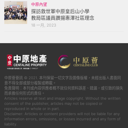
中原內望
探訪救世軍中原皇后山小學
教局區議員讚揚惠澤社區理念
18 一月, 2023
中原薈薈訊 © 2021. 本刊保留一切文字及圖像版權，未經出版人書面同
意不得全部或部分複製或轉載。
免責聲明：本刊或內容供應者概不就任何資料誤差、錯漏，或引致的損失
而承擔任何形式的責任。
Articles reserve all text and image copyright. Without the written
consent of the publisher, articles may not be copied or
reproduced in whole or in part.
Disclaimer: Articles or content providers will not be liable for any
information errors, omissions, or losses incurred and any form of
liability.