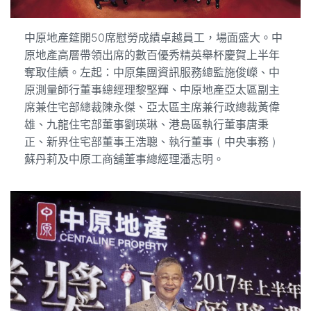
中原地產筵開50席慰勞成績卓越員工，場面盛大。中
原地產高層帶領出席的數百優秀精英舉杯慶賀上半年
奪取佳績。左起：中原集團資訊服務總監施俊嶸、中
原測量師行董事總經理黎堅輝、中原地產亞太區副主
席兼住宅部總裁陳永傑、亞太區主席兼行政總裁黃偉
雄、九龍住宅部董事劉瑛琳、港島區執行董事唐秉
正、新界住宅部董事王浩聰、執行董事 ( 中央事務 )
蘇丹莉及中原工商舖董事總經理潘志明。