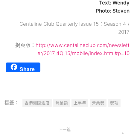
Text: Wendy
Photo: Steven
Centaline Club Quarterly Issue 15：Season 4 /
2017
揭頁版：
http://www.centalineclub.com/newslett
er/2017_4Q_15/mobile/index.html#p=10
Share
標籤：
香港洲際酒店
營業額
上半年
營業獎
獎項
下一篇