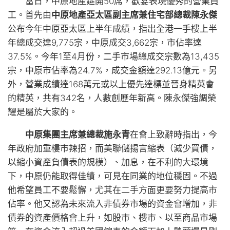
當日，中原地產筵開50席，歡宴表現優秀的營業員
工。首先由
中原地產亞太區副主席兼住宅部總裁陳永傑
公布今年中原亞太區上半年成績，指出全港一手樓上半
年總成交達9,775宗，中原成交3,662宗，市佔率達
37.5%。今年1至4月份，二手市場總成交宗數為13,435
宗，中原市佔率為24.7%，成交金額達292.13億元。另
外，營業成績達168萬元或以上優先達標並晉身精英會
的精英，共有342名，人數創歷年新高。陳永傑強調榮
耀是屬於大家的。
中原集團主席兼總裁施永青
在會上致辭時指出，今
年政府加重樓市辣招，而美聯儲揚言縮表（減少買債，
以縮小資產負債表的規模）、加息，在不利的大環境
下，中原仍能取得佳績，可見在同業的地位穩固。不過
他希望員工不要鬆懈，尤其在二手方面更要努力提高市
佔率。他又認為未來流入非債券市場的資金會增加，非
債券的資產價格會上升，如股市、樓市、以至商品市場