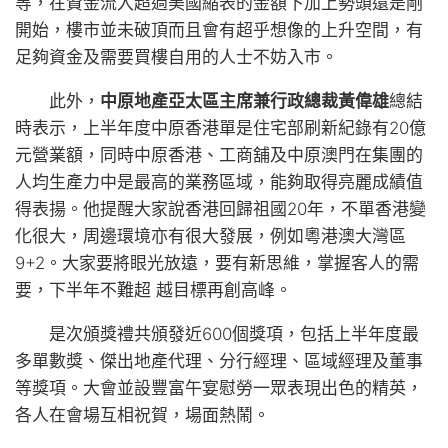
等，在資金流入超過美國縮表的金額下加上勢頭還是剛
開始，樓市並未破頂而且會有超乎想像的上升空間，有
足夠資金及需要買樓自用的人士不妨入市。
此外，
中原地產亞太區主席兼行政總裁黃偉雄
總結
時表示，上半年度中原香港單是住宅部刷新紀錄有20億
元營業額，同時中原香港、工商舖及中原澳門在集團的
人均生產力中是最高的業務區域，能夠取得亮麗成績值
得表揚。他提醒大家說香港回歸祖國20年，不單香港變
化很大，周邊環境亦有很大發展，例如粵港澳大灣區
9+2。大家要將眼光放遠，要有新思維，掌握客人的需
要，下半年不難超 越目標再創高峰。
是次頒獎禮共頒發近600個獎項，包括上半年度最
多單數獎、傑出地產代理、分行經理、區域經理及董事
等獎項。大會並設豐富午宴慰勞一眾表現出色的精英，
各人在會場互相祝賀，場面熱鬧。