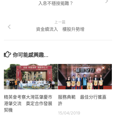
入息不穩按揭難？
上一篇
資金續流入 樓股升勢增
你可能感興趣...
精英會考察大灣區肇慶市
服務典範 最佳分行獲嘉
港肇交流 奠定合作發展
許
契機
15/04/2019