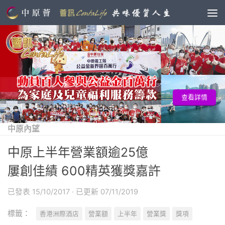
看詳情
查
中原內望
中原上半年營業額逾25億
屢創佳績 600精英獲獎嘉許
已發表
15/10/2017
· 已更新
07/11/2019
標籤：
香港洲際酒店
營業額
上半年
營業獎
獎項