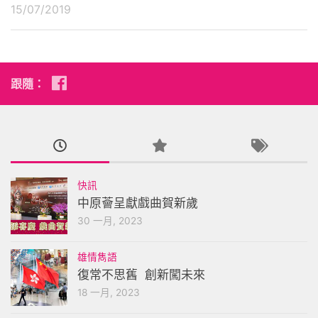
15/07/2019
跟隨：
快訊
中原薈呈獻戲曲賀新歲
30 一月, 2023
雄情雋語
復常不思舊 創新闖未來
18 一月, 2023